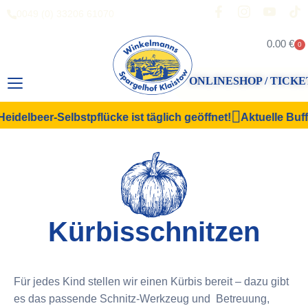
0049 (0) 33206 61070
0.00
€
0
ONLINESHOP / TICKE
idelbeer-Selbstpflücke ist täglich geöffnet!
Aktuelle Buffe
Kürbisschnitzen
Für jedes Kind stellen wir einen Kürbis bereit – dazu gibt
es das passende Schnitz-Werkzeug und Betreuung,