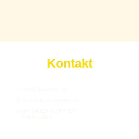
Kontakt
Wir sind für euch da:
+49 (0) 33 206 610 70
info-klaistow@spargelhof.de
WIR HABEN GEÖFFNET!
täglich geöffnet