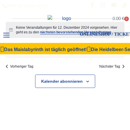
0049 (0) 33206 61070
0.00
€
0
Keine Veranstaltungen für 12. Dezember 2024 vorgesehen. Hier
Hinweis
geht es zu den
nächsten bevorstehenden Veranstaltungen
.
ONLINESHOP / TICKE
Veranstal
Vera
12.12.2024
Suche
Das Maislabyrinth ist täglich geöffnet!
Die Heidelbeer-Sel
Tag
Filter Anzeigen
Datum
Ansi
Suche
wählen.
Navi
und
Vorheriger Tag
Nächster Tag
Ansichten,
Kalender abonnieren
Navigation