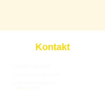
Kontakt
Wir sind für euch da:
+49 (0) 33 206 610 70
info-klaistow@spargelhof.de
WIR HABEN GEÖFFNET!
täglich geöffnet