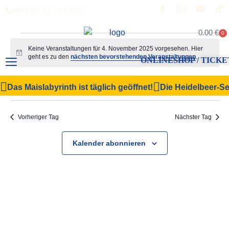
0049 (0) 33206 61070
0.00
€
0
Keine Veranstaltungen für 4. November 2025 vorgesehen. Hier
Hinweis
geht es zu den
nächsten bevorstehenden Veranstaltungen
.
ONLINESHOP / TICKE
Veranstal
Vera
04.11.2025
Suche
Das Maislabyrinth ist täglich geöffnet!
Die Heidelbeer-Sel
Tag
Filter Anzeigen
Datum
Ansi
Suche
wählen.
Navi
und
Vorheriger Tag
Nächster Tag
Ansichten,
Kalender abonnieren
Navigation