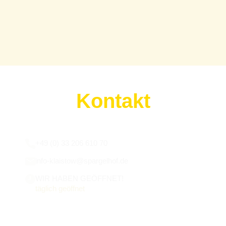
Kontakt
Wir sind für euch da:
+49 (0) 33 206 610 70
info-klaistow@spargelhof.de
WIR HABEN GEÖFFNET!
täglich geöffnet