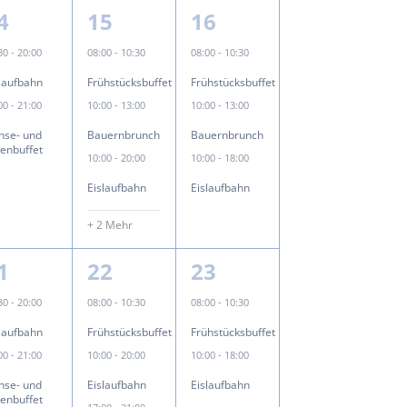
5
3
4
15
16
ungen,
eranstaltungen,
Veranstaltungen,
Veranstaltungen,
:30
-
20:00
08:00
-
10:30
08:00
-
10:30
slaufbahn
Frühstücksbuffet
Frühstücksbuffet
:00
-
21:00
10:00
-
13:00
10:00
-
13:00
nse- und
Bauernbrunch
Bauernbrunch
tenbuffet
10:00
-
20:00
10:00
-
18:00
Eislaufbahn
Eislaufbahn
+ 2 Mehr
3
2
1
22
23
ungen,
eranstaltungen,
Veranstaltungen,
Veranstaltungen,
:30
-
20:00
08:00
-
10:30
08:00
-
10:30
slaufbahn
Frühstücksbuffet
Frühstücksbuffet
:00
-
21:00
10:00
-
20:00
10:00
-
18:00
nse- und
Eislaufbahn
Eislaufbahn
tenbuffet