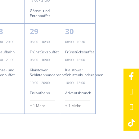
17:00
-
21:00
Gänse- und
Entenbuffet
4
4
8
29
30
ungen,
eranstaltungen,
Veranstaltungen,
Veranstaltungen,
:30
-
20:00
08:00
-
10:30
08:00
-
10:30
slaufbahn
Frühstücksbuffet
Frühstücksbuffet
:00
-
21:00
08:00
-
16:00
08:00
-
16:00
nse- und
Klaistower
Klaistower
tenbuffet
Schlittenhunderennen
Schlittenhunderennen
10:00
-
20:00
10:00
-
13:00
Eislaufbahn
Adventsbrunch
+ 1 Mehr
+ 1 Mehr