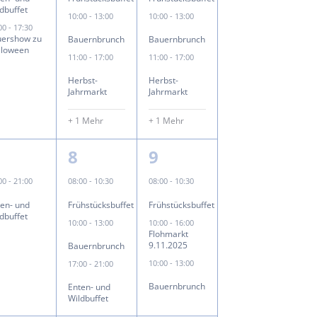
dbuffet
10:00
-
13:00
10:00
-
13:00
:00
-
17:30
uershow zu
Bauernbrunch
Bauernbrunch
lloween
11:00
-
17:00
11:00
-
17:00
Herbst-
Herbst-
Jahrmarkt
Jahrmarkt
+ 1 Mehr
+ 1 Mehr
3
3
8
9
ungen,
eranstaltung,
Veranstaltungen,
Veranstaltungen,
:00
-
21:00
08:00
-
10:30
08:00
-
10:30
ten- und
Frühstücksbuffet
Frühstücksbuffet
dbuffet
10:00
-
13:00
10:00
-
16:00
Flohmarkt
9.11.2025
Bauernbrunch
10:00
-
13:00
17:00
-
21:00
Bauernbrunch
Enten- und
Wildbuffet