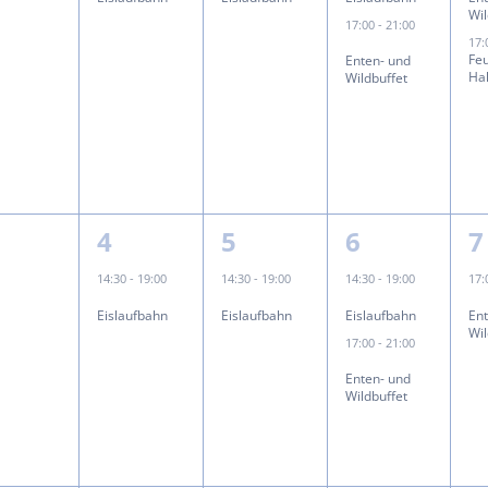
Wil
17:00
-
21:00
17
Fe
Enten- und
n
Ha
Wildbuffet
n
1
1
2
1
4
5
6
7
eranstaltungen,
Veranstaltung,
Veranstaltung,
Veranstalt
V
14:30
-
19:00
14:30
-
19:00
14:30
-
19:00
17
Eislaufbahn
Eislaufbahn
Eislaufbahn
En
Wil
17:00
-
21:00
Enten- und
Wildbuffet