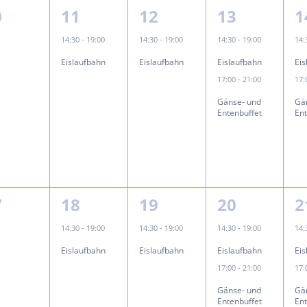
1
1
2
2
0
11
12
13
1
eranstaltungen,
Veranstaltung,
Veranstaltung,
Veranstalt
V
14:30
-
19:00
14:30
-
19:00
14:30
-
19:00
14
Eislaufbahn
Eislaufbahn
Eislaufbahn
Ei
17:00
-
21:00
17
Gänse- und
Gä
Entenbuffet
En
1
1
2
2
7
18
19
20
2
eranstaltungen,
Veranstaltung,
Veranstaltung,
Veranstalt
V
14:30
-
19:00
14:30
-
19:00
14:30
-
19:00
14
Eislaufbahn
Eislaufbahn
Eislaufbahn
Ei
17:00
-
21:00
17
Gänse- und
Gä
Entenbuffet
En