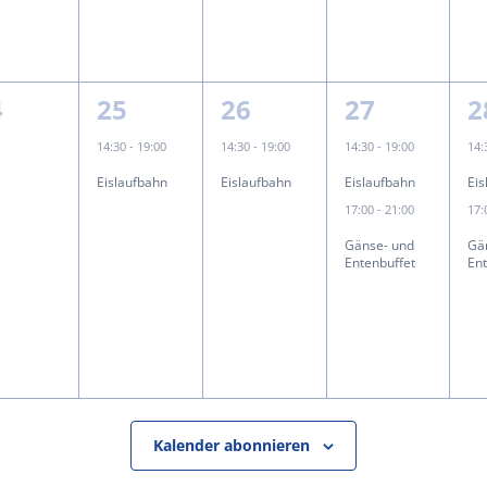
1
1
2
2
4
25
26
27
2
eranstaltungen,
Veranstaltung,
Veranstaltung,
Veranstalt
V
14:30
-
19:00
14:30
-
19:00
14:30
-
19:00
14
Eislaufbahn
Eislaufbahn
Eislaufbahn
Ei
17:00
-
21:00
17
Gänse- und
Gä
Entenbuffet
En
Kalender abonnieren