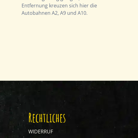
Entfernung kreuzen sich hier die
Autobahnen A2, A9 und A10.
Rechtliches
WIDERRUF