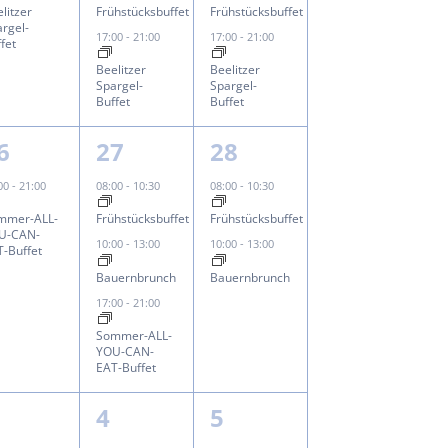
litzer
Frühstücksbuffet
Frühstücksbuffet
rgel-
17:00
-
21:00
17:00
-
21:00
fet
Beelitzer
Beelitzer
Spargel-
Spargel-
Buffet
Buffet
3
2
6
27
28
ungen,
eranstaltung,
Veranstaltungen,
Veranstaltungen,
:00
-
21:00
08:00
-
10:30
08:00
-
10:30
mmer-ALL-
Frühstücksbuffet
Frühstücksbuffet
U-CAN-
10:00
-
13:00
10:00
-
13:00
T-Buffet
Bauernbrunch
Bauernbrunch
17:00
-
21:00
Sommer-ALL-
YOU-CAN-
EAT-Buffet
3
3
4
5