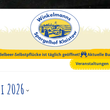
ungen
delbeer-Selbstpflücke ist täglich geöffnet!
Aktuelle Bu
Veranstaltungen
i 2026