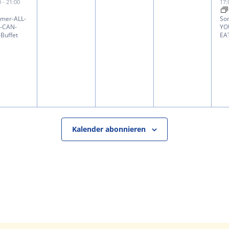
ranstaltung,
Veranstaltungen,
Veranstaltungen,
Veranstalt
V
0
-
21:00
17
mer-ALL-
So
-CAN-
YO
Buffet
EA
Kalender abonnieren