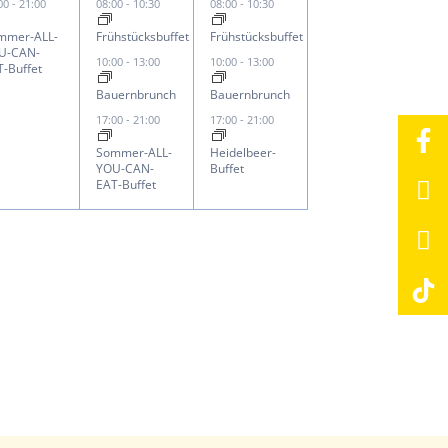
ungen,
eranstaltung,
Veranstaltungen,
Veranstaltungen,
:00
-
21:00
08:00
-
10:30
08:00
-
10:30
mmer-ALL-
Frühstücksbuffet
Frühstücksbuffet
U-CAN-
10:00
-
13:00
10:00
-
13:00
T-Buffet
Bauernbrunch
Bauernbrunch
17:00
-
21:00
17:00
-
21:00
Sommer-ALL-
Heidelbeer-
YOU-CAN-
Buffet
EAT-Buffet