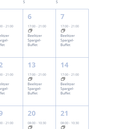
S
S
1
1
6
7
ungen,
eranstaltung,
Veranstaltung,
Veranstaltung,
:00
-
21:00
17:00
-
21:00
17:00
-
21:00
litzer
Beelitzer
Beelitzer
rgel-
Spargel-
Spargel-
fet
Buffet
Buffet
1
1
2
13
14
ungen,
eranstaltung,
Veranstaltung,
Veranstaltung,
:00
-
21:00
17:00
-
21:00
17:00
-
21:00
litzer
Beelitzer
Beelitzer
rgel-
Spargel-
Spargel-
fet
Buffet
Buffet
2
2
9
20
21
ungen,
eranstaltung,
Veranstaltungen,
Veranstaltungen,
:00
-
21:00
08:00
-
10:30
08:00
-
10:30