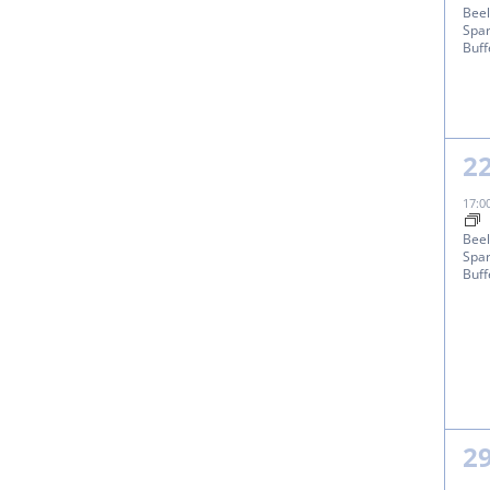
Beel
Spar
Buff
1
2
Ve
17:0
Beel
Spar
Buff
1
2