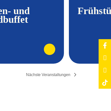
en- und
Frühstü
dbuffet
Nächste
Veranstaltungen