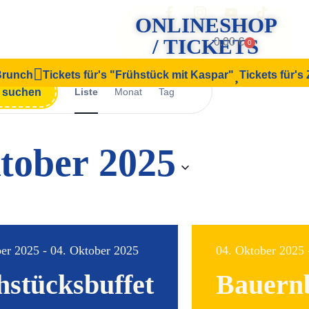
ONLINESHOP
/ TICKETS
0.00
€
0
 Brunch
Tickets für's "Frühstück mit Kaspar"
Tickets für's
Veranstaltung
n suchen
Liste
Monat
Tag
Ansichten-
Navigation
tober 2025
er 2025 - 04. Oktober 2025
04. Oktober 2025 
hstücksbuffet
Bauern