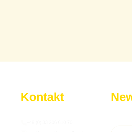
Kontakt
New
Wir sind für euch da:
Melde dic
+49 (0) 33 206 610 70