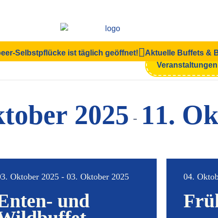
eer-Selbstpflücke ist täglich geöffnet!
Aktuelle Buffets &
en
Veranstaltunge
ktober 2025
11. Ok
 - 
03. Oktober 2025 - 03. Oktober 2025
04. Oktob
Enten- und
Frü
Wildbuffet