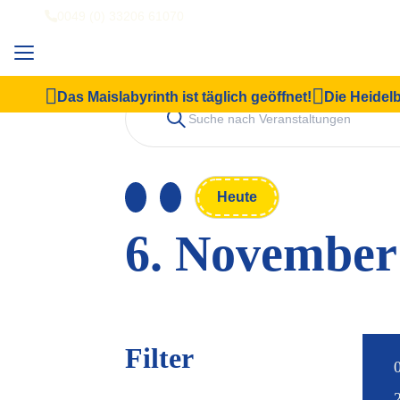
0049 (0) 33206 61070
Das Maislabyrinth ist täglich geöffnet!
Die Heidelb
Veranstaltung
Bitte
Schlüsselwort
eingeben.
Suche
Suche
nach
Veranstaltungen
und
Schlüsselwort.
Heute
Ansichten,
6. November
Navigation
Datum
wählen.
Filter
Das