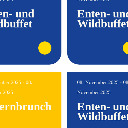
en- und
Enten- un
dbuffet
Wildbuffe
mber 2025 - 08.
08. November 2025 - 08
r 2025
November 2025
ernbrunch
Enten- un
Wildbuffe