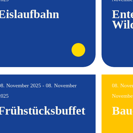
Eislaufbahn
Ent
Wil
08. November 2025 - 08. November
08. Nove
2025
Novembe
Frühstücksbuffet
Bau