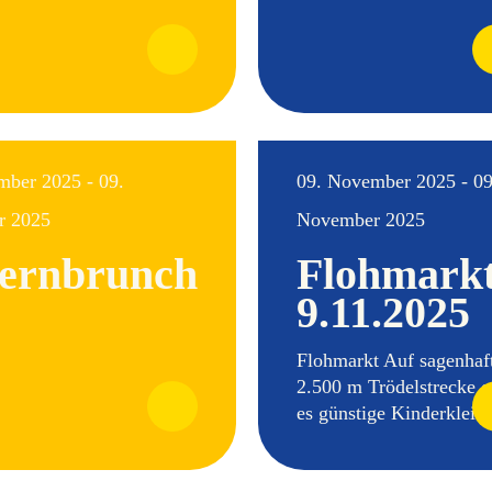
mber 2025 - 09.
09. November 2025 - 09
r 2025
November 2025
ernbrunch
Flohmark
9.11.2025
Flohmarkt Auf sagenhaf
2.500 m Trödelstrecke g
es günstige Kinderkleidu