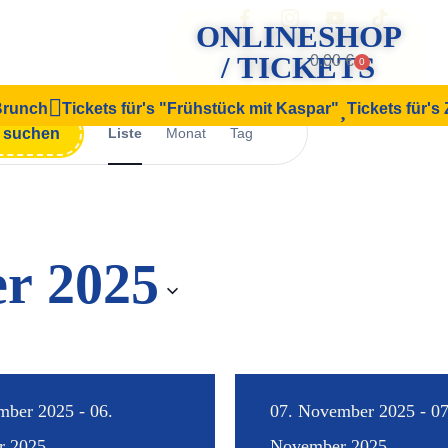
ONLINESHOP
/ TICKETS
0.00
€
0
 Brunch
Tickets für's "Frühstück mit Kaspar"
Tickets für's
Veranstaltung
n suchen
Liste
Monat
Tag
Ansichten-
Navigation
r 2025
mber 2025 - 06.
07. November 2025 - 07
r 2025
November 2025