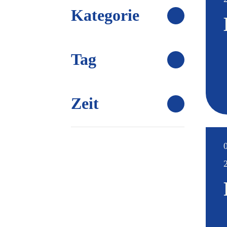
Kategorie
Ändern
Filter öffnen
der
Formular-
Eingabefelder
Tag
Filter öffnen
wird
die
Liste
der
Zeit
Filter öffnen
Veranstaltungen
mit
den
gefilterten
Ergebnissen
aktualisieren