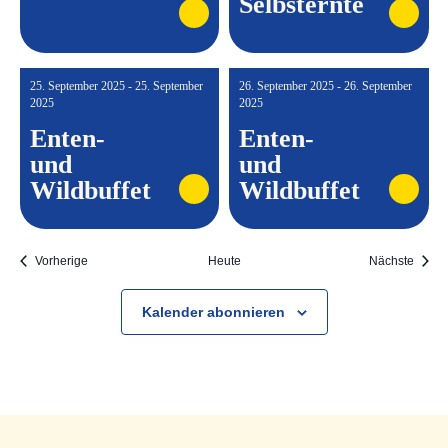
Selbsternte
25. September 2025 - 25. September
26. September 2025 - 26. September
2025
2025
Enten-
Enten-
und
und
Wildbuffet
Wildbuffet
Veranstaltungen
Veran
Vorherige
Heute
Nächste
Kalender abonnieren